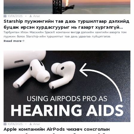
10/06/2025
Anar
Starship пуужингийн тав дахь туршилтаар дэлхийд
буцаж ирсэн хурдасгуурыг нь газарт хүргэлгүй
амжилттай “савхдав”
Тэрбумтан Илон Маскийн SpaceX компани өчигдөр дэлхийн хамгийн аварга том
пуужин болох Starship-ийн туршилтыг тав дахь удаагаа гүйцэтгэлээ.
Read more
10/06/2025
Anar
Apple компанийн AirPods чихэвч сонсголын