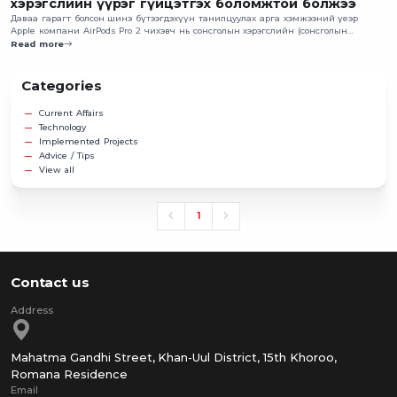
хэрэгслийн үүрэг гүйцэтгэх боломжтой болжээ
Даваа гарагт болсон шинэ бүтээгдэхүүн танилцуулах арга хэмжээний үеэр
Apple компани AirPods Pro 2 чихэвч нь сонсголын хэрэгслийн (сонсголын
аппарат ч гэдэг) үүрэг гүйцэтгэдэг болж байгааг зарласан байна.
Read more
Categories
Current Affairs
Technology
Implemented Projects
Advice / Tips
View all
1
Contact us
Mahatma Gandhi Street, Khan-Uul District, 15th Khoroo,
Romana Residence