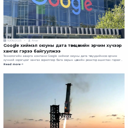
10/06/2025
Anar
Google хиймэл оюуны дата төвөө цөмийн эрчим хүчээр
хангах гэрээ байгуулжээ
Технологийн аварга компани Google хиймэл оюуны дата төвүүдийнхээ эрчим
хүчний хэрэгцээг хангах зорилгоор бага оврын цөмийн реактор ашиглах гэрээг
байгуулжээ.
Read more